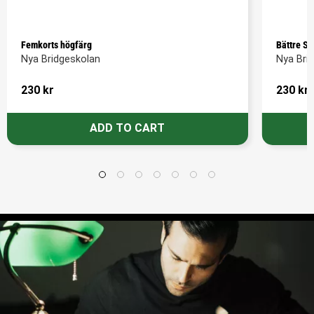
Femkorts högfärg
Bättre Sp
Nya Bridgeskolan
Nya Bri
230
kr
230
kr