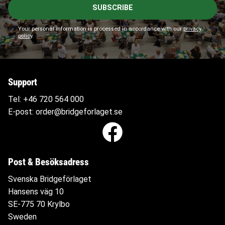
SUBSCRIBE
Your personal information is processed in accordance with our
privacy
policy
.
Support
Tel:
+46 720 564
000
E-post:
order@bridgeforlaget.se
Post & Besöksadress
Svenska Bridgeförlaget
Hansens väg 10
SE-775 70 Krylbo
Sweden