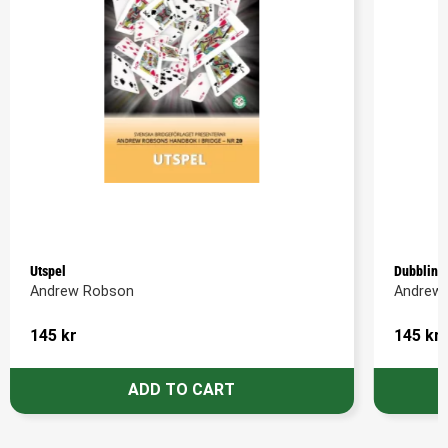
Utspel
Dubbling
Andrew Robson
Andrew
145
kr
145
kr