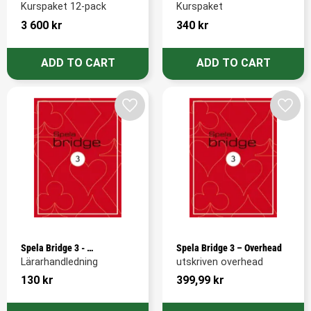
Kurspaket 12-pack
Kurspaket
3 600
kr
340
kr
Add to favorites
Add t
Spela Bridge 3 - 
Spela Bridge 3 – Overhead
Lärarhandledning
Lärarhandledning
utskriven overhead
130
kr
399,99
kr