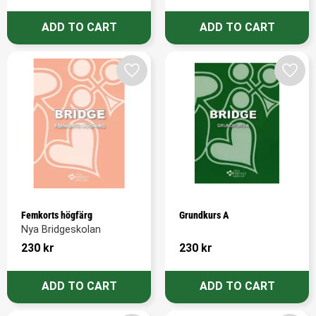
Add to favorites
Add t
Femkorts högfärg
Grundkurs A
Nya Bridgeskolan
230
kr
230
kr