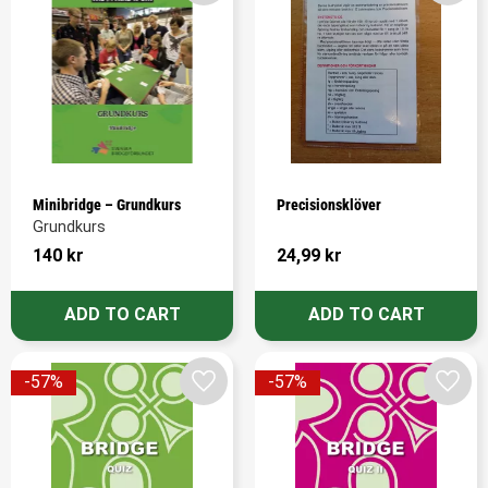
Minibridge – Grundkurs
Precisionsklöver
Grundkurs
140
kr
24,99
kr
57
%
57
%
Add to favorites
Add t