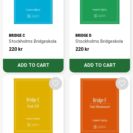
BRIDGE C
BRIDGE D
Stockholms Bridgeskola
Stockholms Bridgeskola
220
kr
220
kr
Add to favorites
Add t