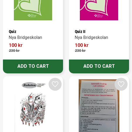
Quiz
Quiz II
Nya Bridgeskolan
Nya Bridgeskolan
100
kr
100
kr
230
kr
230
kr
Add to favorites
Add t