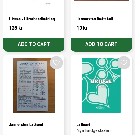
Hissen - Lärarhandledning
Jannersten Budtabell
125
kr
10
kr
Add to favorites
Add t
Jannersten Lathund
Lathund
Nya Bridgeskolan