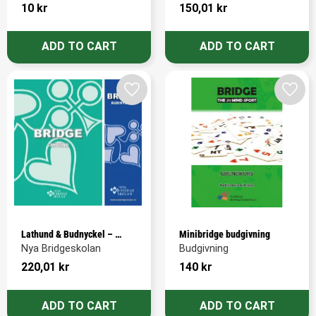
10
kr
150,01
kr
Add to favorites
Add t
Lathund & Budnyckel – 
Minibridge budgivning
paket
Nya Bridgeskolan
Budgivning
220,01
kr
140
kr