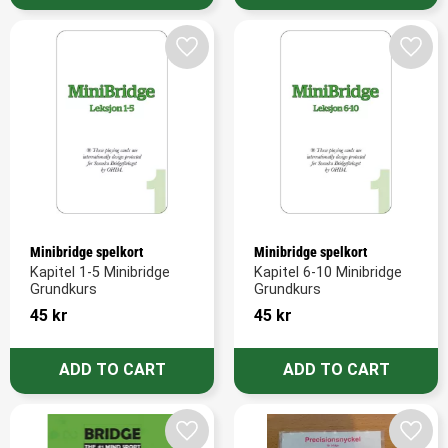
Add to favorites
Add t
Minibridge spelkort
Minibridge spelkort
Kapitel 1-5 Minibridge 
Kapitel 6-10 Minibridge 
Grundkurs
Grundkurs
45
kr
45
kr
Add to favorites
Add t