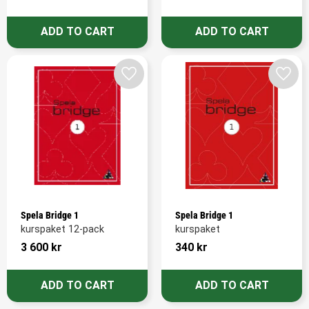
Add to favorites
Add t
Spela Bridge 1
Spela Bridge 1
kurspaket 12-pack
kurspaket
3 600
kr
340
kr