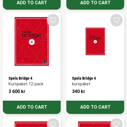
Add to favorites
Add t
Spela Bridge 4
Spela Bridge 4
Kurspaket 12-pack
kurspaket
3 600
kr
340
kr