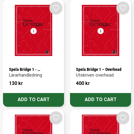
Add to favorites
Add t
Spela Bridge 1 - 
Spela Bridge 1 – Overhead
Lärarhandledning
Lärarhandledning
Utskriven overhead
130
kr
400
kr
Add to favorites
Add t