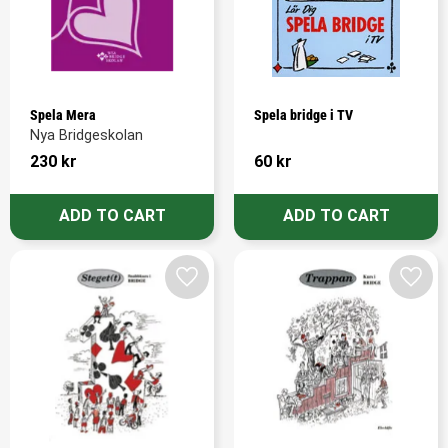
Spela Mera
Spela bridge i TV
Nya Bridgeskolan
230
kr
60
kr
Add to favorites
Add t