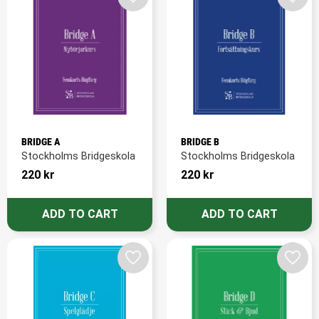
Add to favorites
Add t
BRIDGE A
BRIDGE B
Stockholms Bridgeskola
Stockholms Bridgeskola
220
kr
220
kr
Add to favorites
Add t