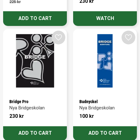
230
kr
225
kr
Add to favorites
Add t
Bridge Pro
Budnyckel
Nya Bridgeskolan
Nya Bridgeskolan
230
kr
100
kr