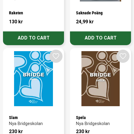
Raketen
Saknade Poäng
130
kr
24,99
kr
Add to favorites
Add t
Slam
Spela
Nya Bridgeskolan
Nya Bridgeskolan
230
kr
230
kr