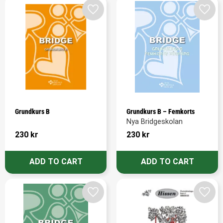
Add to favorites
Add t
Grundkurs B
Grundkurs B – Femkorts
Nya Bridgeskolan
230
kr
230
kr
Add to favorites
Add t