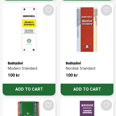
Add to favorites
Add t
Budnyckel
Budnyckel
Modern Standard
Nordisk Standard
100
kr
100
kr
Add to favorites
Add t