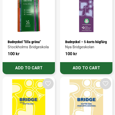
Budnyckel "lilla gröna"
Budnyckel – 5-korts högfärg
Stockholms Bridgeskola
Nya Bridgeskolan
100
kr
100
kr
Add to favorites
Add t