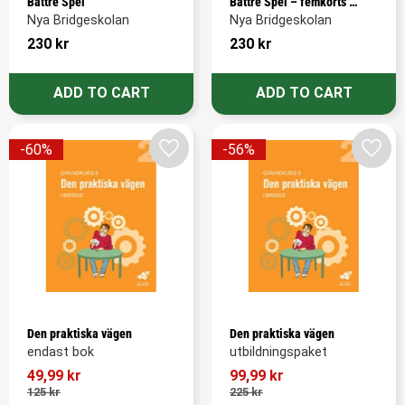
Bättre Spel
Bättre Spel – femkorts 
högfärg
Nya Bridgeskolan
Nya Bridgeskolan
230
kr
230
kr
60
%
56
%
Add to favorites
Add t
Den praktiska vägen
Den praktiska vägen
endast bok
utbildningspaket
49,99
kr
99,99
kr
125
kr
225
kr