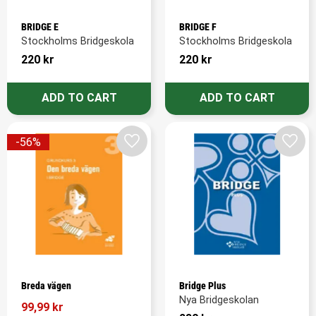
BRIDGE E
BRIDGE F
Stockholms Bridgeskola
Stockholms Bridgeskola
220
kr
220
kr
56
%
Add to favorites
Add t
Breda vägen
Bridge Plus
Nya Bridgeskolan
99,99
kr