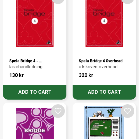
Add to favorites
Add t
Spela Bridge 4 - 
Spela Bridge 4 Overhead
Lärarhandledning
lärarhandledning
utskriven overhead
130
kr
320
kr
Add to favorites
Add t