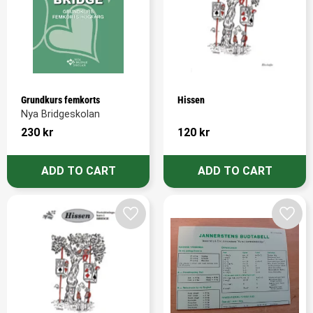
Grundkurs femkorts
Hissen
Nya Bridgeskolan
230
kr
120
kr
Add to favorites
Add t