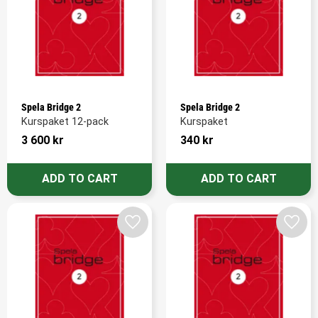
Spela Bridge 2
Spela Bridge 2
Kurspaket 12-pack
Kurspaket
3 600
kr
340
kr
Add to favorites
Add t