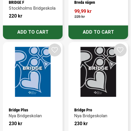
BRIDGE F
Breda vägen
Stockholms Bridgeskola
99,99
kr
220
kr
225
kr
Add to favorites
Add t
Bridge Plus
Bridge Pro
Nya Bridgeskolan
Nya Bridgeskolan
230
kr
230
kr