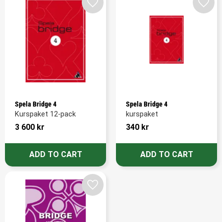
Add to favorites
Add t
Spela Bridge 4
Spela Bridge 4
Kurspaket 12-pack
kurspaket
3 600
kr
340
kr
Add to favorites