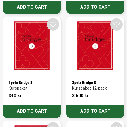
Add to favorites
Add t
Spela Bridge 3
Spela Bridge 3
Kurspaket
Kurspaket 12-pack
340
kr
3 600
kr