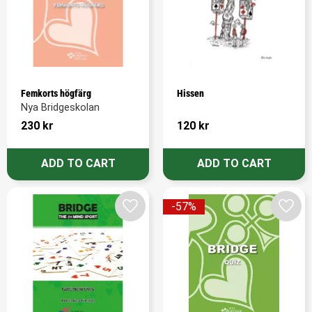
Femkorts högfärg
Hissen
Nya Bridgeskolan
230
kr
120
kr
57
%
Add to favorites
Add t