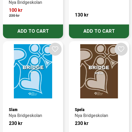
Nya Bridgeskolan
100
kr
130
kr
230
kr
Add to favorites
Add t
Slam
Spela
Nya Bridgeskolan
Nya Bridgeskolan
230
kr
230
kr