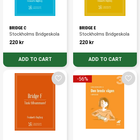
BRIDGE C
BRIDGE E
Stockholms Bridgeskola
Stockholms Bridgeskola
220
kr
220
kr
56
%
Add to favorites
Add t