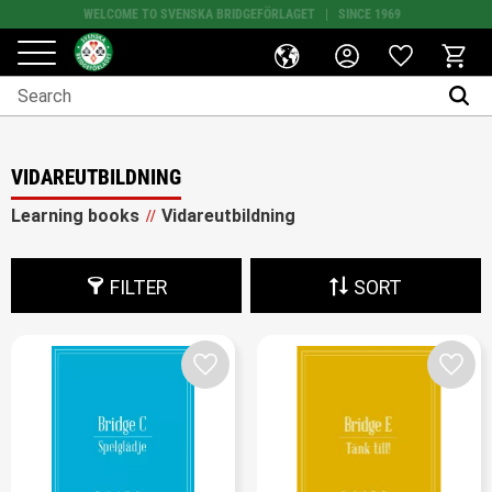
PAY SECURELY WITH SWISH
Favorites
Menu
Basket
VIDAREUTBILDNING
Learning books
Vidareutbildning
FILTER
SORT
Add to favorites
Add t