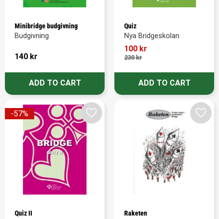
Minibridge budgivning
Quiz
Budgivning
Nya Bridgeskolan
100
kr
140
kr
230
kr
57
%
Add to favorites
Add t
Quiz II
Raketen