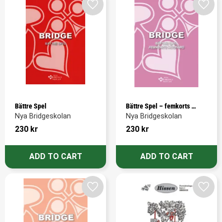
Add to favorites
Add t
Bättre Spel
Bättre Spel – femkorts 
högfärg
Nya Bridgeskolan
Nya Bridgeskolan
230
kr
230
kr
Add to favorites
Add t