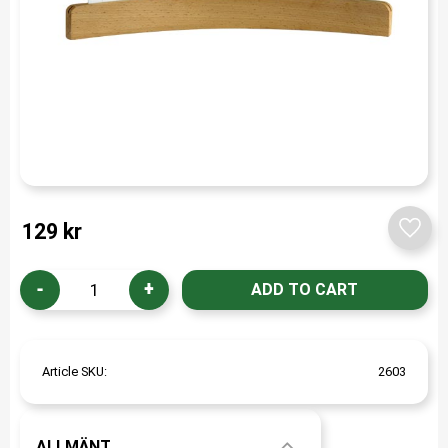
129
kr
Add t
-
+
Article SKU
2603
ALLMÄNT