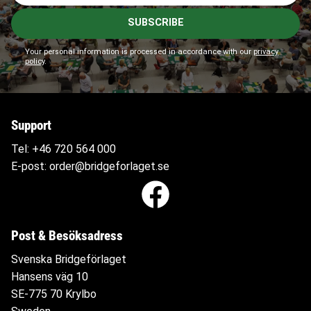
SUBSCRIBE
Your personal information is processed in accordance with our
privacy
policy
.
Support
Tel:
+46 720 564
000
E-post:
order@bridgeforlaget.se
Post & Besöksadress
Svenska Bridgeförlaget
Hansens väg 10
SE-775 70 Krylbo