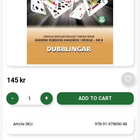
145
kr
Add t
-
+
Article SKU
978-91-979690-48