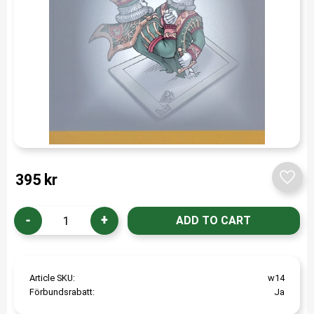
395
kr
Add t
-
+
Article SKU
w14
Förbundsrabatt
Ja