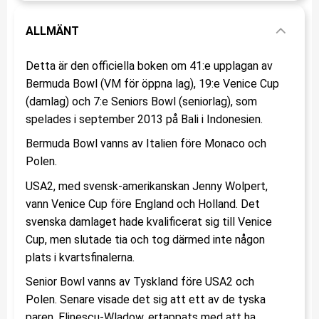
ALLMÄNT
Detta är den officiella boken om 41:e upplagan av
Bermuda Bowl (VM för öppna lag), 19:e Venice Cup
(damlag) och 7:e Seniors Bowl (seniorlag), som
spelades i september 2013 på Bali i Indonesien.
Bermuda Bowl vanns av Italien före Monaco och
Polen.
USA2, med svensk-amerikanskan Jenny Wolpert,
vann Venice Cup före England och Holland. Det
svenska damlaget hade kvalificerat sig till Venice
Cup, men slutade tia och tog därmed inte någon
plats i kvartsfinalerna.
Senior Bowl vanns av Tyskland före USA2 och
Polen. Senare visade det sig att ett av de tyska
paren, Elinescu-Wladow, ertappats med att ha