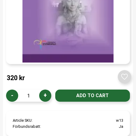
320
kr
Add t
-
+
Article SKU
w13
Förbundsrabatt
Ja