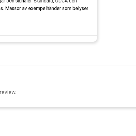
gar och signaler. Standard, UDCA och
aras. Massor av exempelhänder som belyser