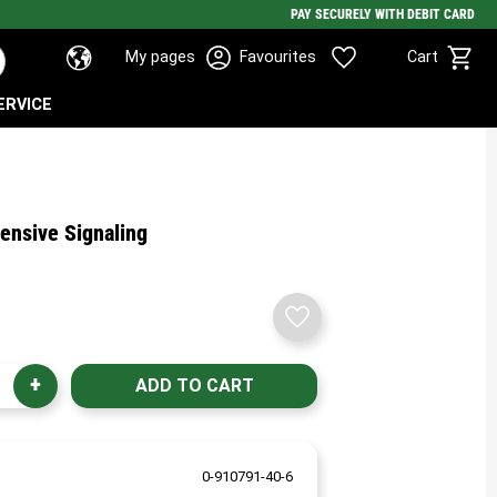
PAY SECURELY WITH DEBIT CARD
Basket
Favorites
My pages
Favourites
Cart
ERVICE
ensive Signaling
Add to favorites
+
0-910791-40-6