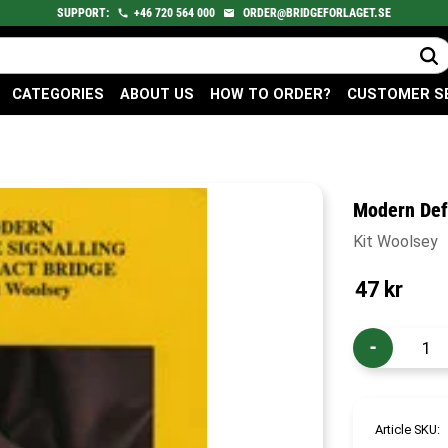
SUPPORT:
+46
720
564 000
ORDER@BRIDGEFORLAGET.SE
CATEGORIES
ABOUT US
HOW TO ORDER?
CUSTOMER S
Modern Def
Kit Woolsey
47
kr
-
Article SKU