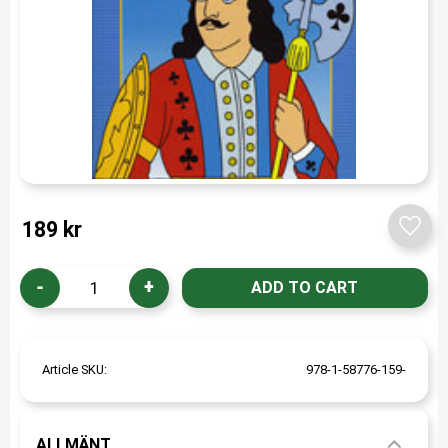
189
kr
Add t
-
+
Article SKU
978-1-58776-159-
ALLMÄNT