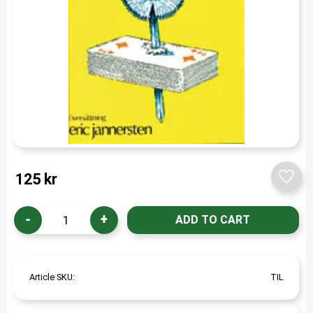
125
kr
Add t
-
+
Article SKU
TIL