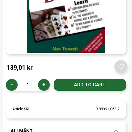
139,01
kr
Add t
-
+
Article SKU
0-88391-063-2
ALLMÄNT