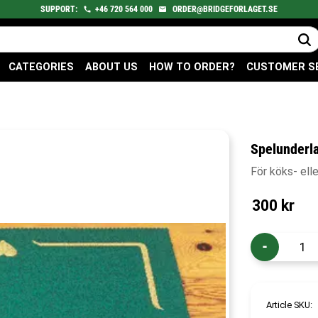
SUPPORT:
+46
720
564 000
ORDER@BRIDGEFORLAGET.SE
CATEGORIES
ABOUT US
HOW TO ORDER?
CUSTOMER S
Spelunderl
För köks- ell
300
kr
-
Article SKU