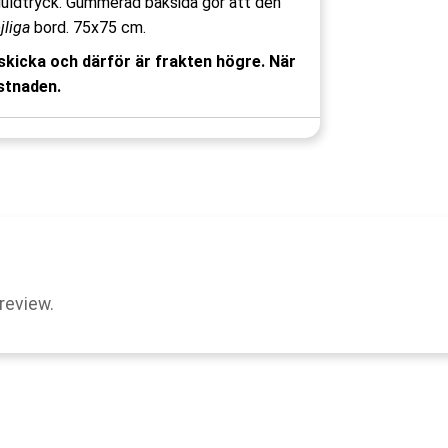
uldtryck. Gummerad baksida gör att den
liga
bord. 75x75 cm.
kicka och därför är frakten högre. När
stnaden.