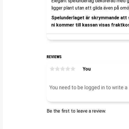
Elegant spelunderlag dekorerad med g
ligger plant utan att glida även på
omöj
Spelunderlaget är skrymmande att s
ni kommer till kassan visas fraktko
REVIEWS
You
Be the first to leave a review.