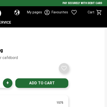
PAY SECURELY WITH DEBIT CARD
Basket
Favorites
My pages
Favourites
Cart
ERVICE
ag
er cafébord
Add to favorites
+
1575