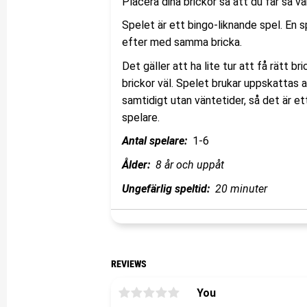
Placera dina brickor så att du får så vä
Spelet är ett bingo-liknande spel. En sp
efter med samma bricka.
Det gäller att ha lite tur att få rätt 
brickor väl. Spelet brukar uppskattas a
samtidigt utan väntetider, så det är et
spelare.
Antal spelare:
1-6
Ålder:
8 år och uppåt
Ungefärlig speltid:
20 minuter
REVIEWS
You