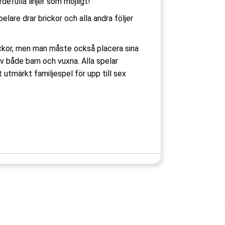
rdefulla linjer som möjligt!
elare drar brickor och alla andra följer
brickor, men man måste också placera sina
v både barn och vuxna. Alla spelar
t utmärkt familjespel för upp till sex