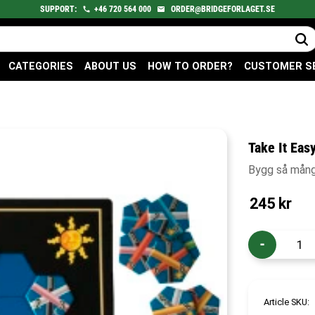
SUPPORT:
+46
720
564 000
ORDER@BRIDGEFORLAGET.SE
CATEGORIES
ABOUT US
HOW TO ORDER?
CUSTOMER S
Take It Eas
Bygg så många
245
kr
-
Article SKU