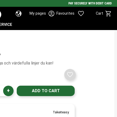
PAY SECURELY WITH DEBIT CARD
Basket
Favorites
My pages
Favourites
Cart
ERVICE
y
 och värdefulla linjer du kan!
Add to favorites
+
Takeiteasy