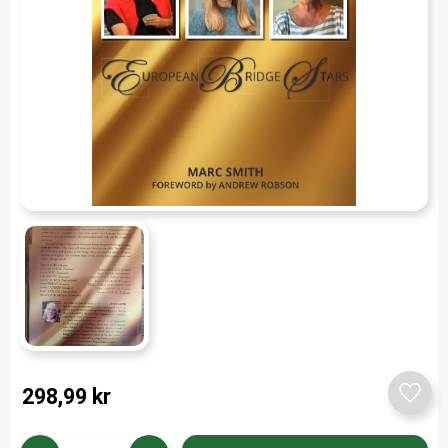
298,99
kr
Add t