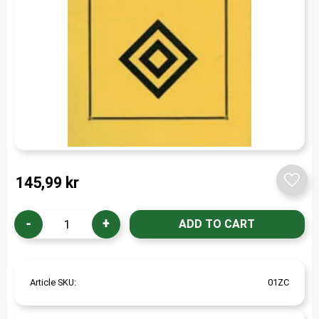
145,99
kr
Add t
-
+
Article SKU
01ZC