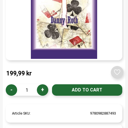
199,99
kr
Add t
-
+
Article SKU
9780982887493