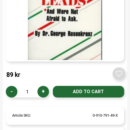
89
kr
Add t
-
+
Article SKU
0-910-791-49-X