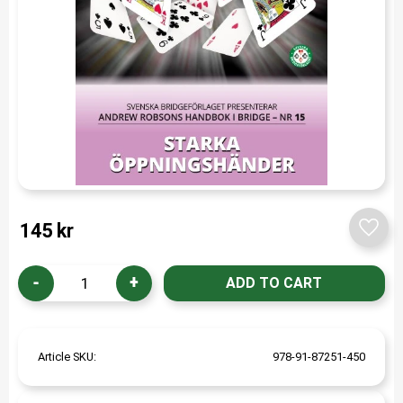
145
kr
Add t
-
+
Article SKU
978-91-87251-450