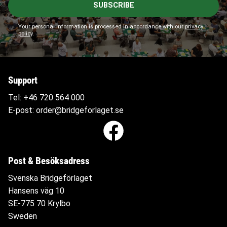
SUBSCRIBE
Your personal information is processed in accordance with our
privacy
policy
.
Support
Tel:
+46 720 564
000
E-post:
order@bridgeforlaget.se
Post & Besöksadress
Svenska Bridgeförlaget
Hansens väg 10
SE-775 70 Krylbo
Sweden