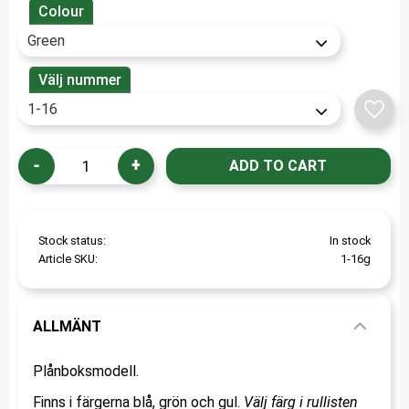
Colour
Välj nummer
Add t
-
+
Stock status
In stock
Article SKU
1-16g
ALLMÄNT
Plånboksmodell.
Finns i färgerna blå, grön och gul.
Välj färg i rullisten