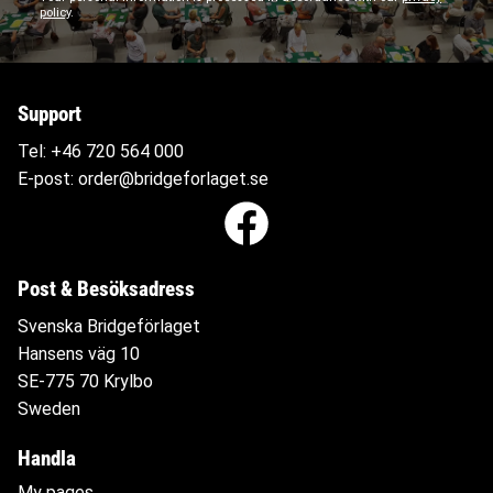
policy
.
Support
Tel:
+46 720 564
000
E-post:
order@bridgeforlaget.se
Post & Besöksadress
Svenska Bridgeförlaget
Hansens väg 10
SE-775 70 Krylbo
Sweden
Handla
My pages