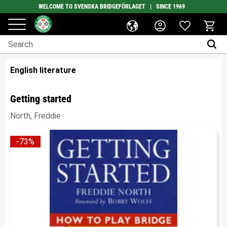
WELCOME TO SVENSKA BRIDGEFÖRLAGET | SINCE 1969
Favorites
Menu
Basket
English literature
Getting started
North, Freddie
73
%