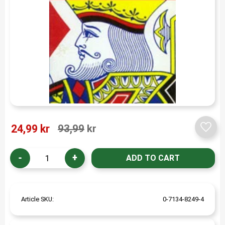
Reduced price:
Original price:
24,99
kr
93,99
kr
Add t
-
+
Article SKU
0-7134-8249-4