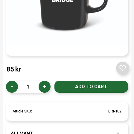
85
kr
Add t
-
+
Article SKU
BRI-102
ALLMÄNT