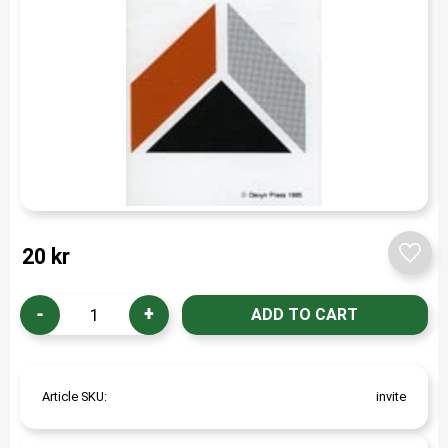
20
kr
Add t
-
+
Article SKU
invite