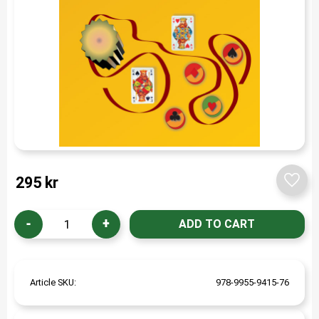
295
kr
Add t
-
+
Article SKU
978-9955-9415-76