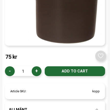
75
kr
Add t
-
+
Article SKU
kopp
ALLMÄNT