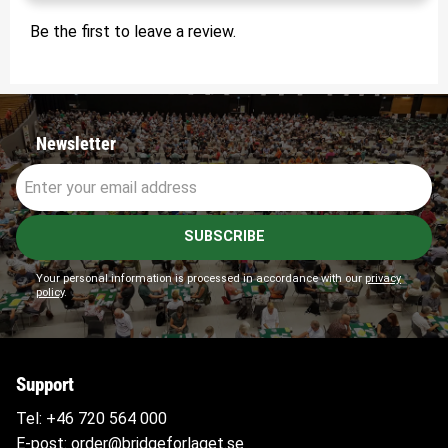
Be the first to leave a review.
Newsletter
SUBSCRIBE
Your personal information is processed in accordance with our
privacy
policy
.
Support
Tel:
+46 720 564
000
E-post:
order@bridgeforlaget.se