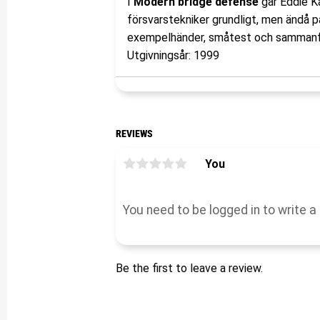
I
Modern bridge defense
går Eddie K
försvarstekniker grundligt, men ändå 
exempelhänder, småtest och sammanfatt
Utgivningsår: 1999
REVIEWS
You
Be the first to leave a review.