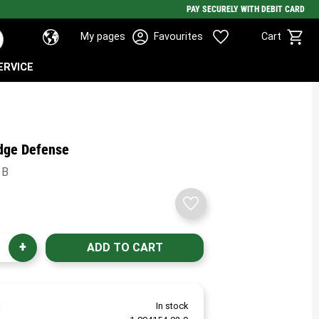
PAY SECURELY WITH DEBIT CARD
Basket
Favorites
My pages
Favourites
Cart
ERVICE
dge Defense
 B
Add to favorites
+
In stock