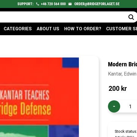
SUPPORT:
+46
720
564 000
ORDER@BRIDGEFORLAGET.SE
CATEGORIES
ABOUT US
HOW TO ORDER?
CUSTOMER S
Modern Bri
Kantar, Edwin
200
kr
-
Stock status