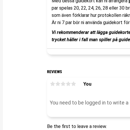
Med dessa guidekort kan ni arrangera
par spelas 20, 22, 24, 26, 28 eller 30 b
som även förklarar hur protokollen räkn
Är ni 7 par bör ni använda guidekort fö
Vi rekommenderar att lägga guidekorten 
trycket håller i fall man spiller på guid
REVIEWS
You
Be the first to leave a review.