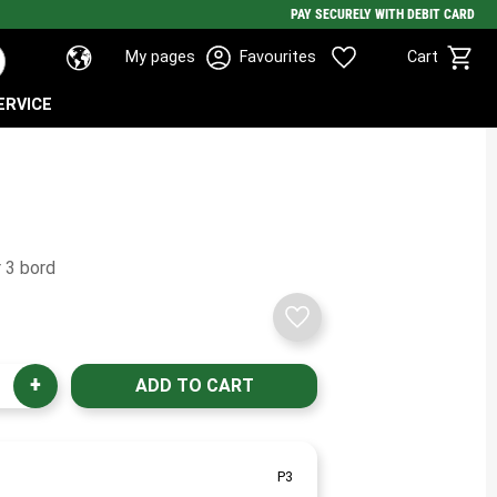
PAY SECURELY WITH DEBIT CARD
Basket
Favorites
My pages
Favourites
Cart
ERVICE
r 3 bord
Add to favorites
+
P3