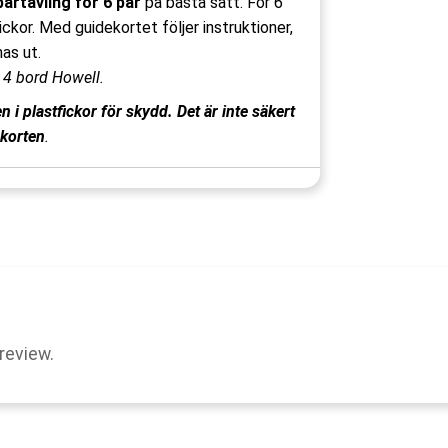
partävling för 6 par
på bästa sätt. För 6
rickor. Med guidekortet följer instruktioner,
as ut.
r
4 bord Howell.
i plastfickor för skydd. Det är inte säkert
ekorten
.