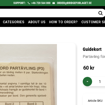
SUPPORT:
+46
720
564 000
ORDER@BRIDGEFORLAGET.SE
CATEGORIES
ABOUT US
HOW TO ORDER?
CUSTOMER S
Guidekort
Partävling fö
60
kr
-
Article SKU