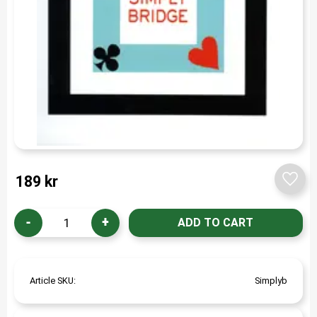
189
kr
Add t
-
+
Article SKU
Simplyb