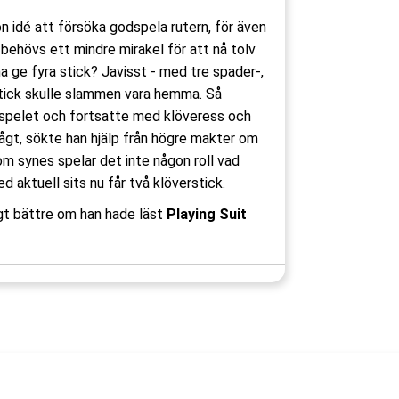
on idé att försöka godspela rutern, för även
 behövs ett mindre mirakel för att nå tolv
na ge fyra stick? Javisst - med tre spader-,
rstick skulle slammen vara hemma. Så
utspelet och fortsatte med klöveress och
ågt, sökte han hjälp från högre makter om
om synes spelar det inte någon roll vad
 aktuell sits nu får två klöverstick.
igt bättre om han hade läst
Playing Suit