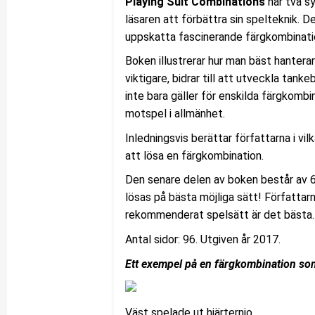
Playing Suit Combinations
har två sy
läsaren att förbättra sin spelteknik. D
uppskatta fascinerande färgkombinati
Boken illustrerar hur man bäst hantera
viktigare, bidrar till att utveckla tank
inte bara gäller för enskilda färgkombi
motspel i allmänhet.
Inledningsvis berättar författarna i vil
att lösa en färgkombination.
Den senare delen av boken består av
lösas på bästa möjliga sätt! Författar
rekommenderat spelsätt är det bästa.
Antal sidor: 96. Utgiven år 2017.
Ett exempel på en färgkombination som
Väst spelade ut hjärternio.