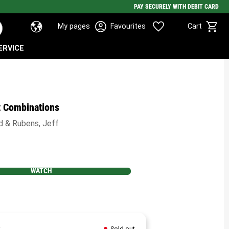
PAY SECURELY WITH DEBIT CARD
Basket
Favorites
My pages
Favourites
Cart
ERVICE
t Combinations
d & Rubens, Jeff
WATCH
orites
Sold out