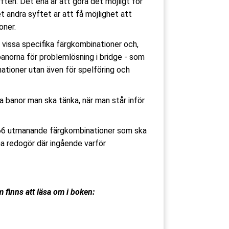
ften. Det ena är att göra det möjligt för
et andra syftet är att få möjlighet att
oner.
r vissa specifika färgkombinationer och,
ebanorna för problemlösning i bridge - som
nationer utan även för spelföring och
ka banor man ska tänka, när man står inför
 66 utmanande färgkombinationer som ska
na redogör där ingående varför
 finns att läsa om i boken: