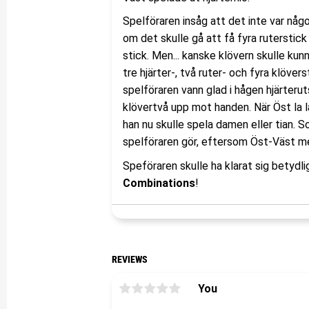
Spelföraren insåg att det inte var någ
om det skulle gå att få fyra ruterstick
stick. Men... kanske klövern skulle kun
tre hjärter-, två ruter- och fyra klöve
spelföraren vann glad i hågen hjärter
klövertvå upp mot handen. När Öst la l
han nu skulle spela damen eller tian. S
spelföraren gör, eftersom Öst-Väst med
Speföraren skulle ha klarat sig betydl
Combinations
!
REVIEWS
You