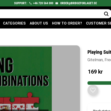
SUPPORT:
+46
720
564 000
ORDER@BRIDGEFORLAGET.SE
CATEGORIES
ABOUT US
HOW TO ORDER?
CUSTOMER S
Playing Sui
Gitelman, Fre
169
kr
Add to fav
Stock status