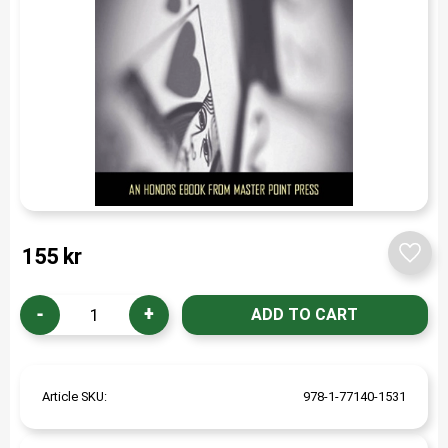
155
kr
Add t
-
+
Article SKU
978-1-77140-1531