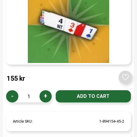
155
kr
Add t
-
+
Article SKU
1-894154-45-2