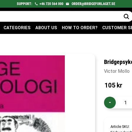
SUPPORT:
+46
720
564 000
ORDER@BRIDGEFORLAGET.SE
CATEGORIES
ABOUT US
HOW TO ORDER?
CUSTOMER S
Bridgepsyk
Victor Mollo
105
kr
-
Article SKU