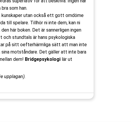
dras superlativ för att beskriva. Ingen har
a bra som han.
ska kunskaper utan också ett gott omdöme
 till spelare. Tillhör ni inte dem, kan ni
 den här boken. Det är sannerligen ingen
ist och stundtals är hans psykologiska
ar på sitt oefterhärmliga sätt att man inte
 sina motståndare. Det gäller att inte bara
 mellan dem!
Bridgepsykologi
lär ut
dje upplagan).