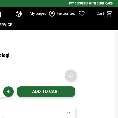
PAY SECURELY WITH DEBIT CARD
Basket
Favorites
My pages
Favourites
Cart
ERVICE
ologi
Add to favorites
+
BP