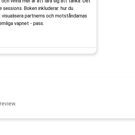
och vinna mer är att lära sig att tänka. Det
te sessions
. Boken inkluderar: hur du
tt visualisera partnerns och motståndarnas
hemliga vapnet - pass.