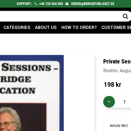
SUPPORT:
+46
720
564 000
ORDER@BRIDGEFORLAGET.SE
CATEGORIES
ABOUT US
HOW TO ORDER?
CUSTOMER S
Private Ses
Boehm, Augu
198
kr
-
Article SKU