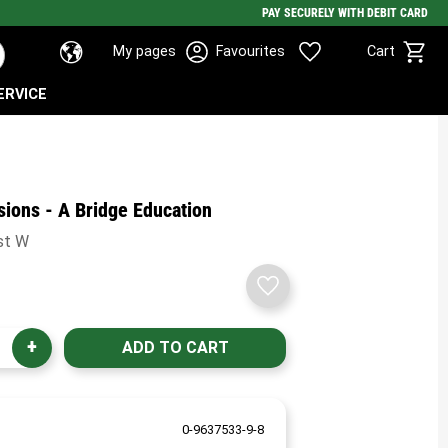
PAY SECURELY WITH DEBIT CARD
Basket
Favorites
My pages
Favourites
Cart
ERVICE
sions - A Bridge Education
st W
Add to favorites
+
0-9637533-9-8