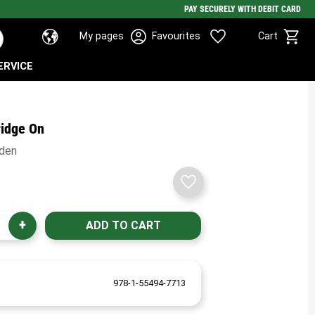
PAY SECURELY WITH DEBIT CARD
Basket
Favorites
My pages
Favourites
Cart
ERVICE
ridge On
den
Add to favorites
+
978-1-55494-7713