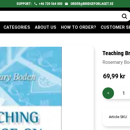
SUPPORT:
+46
720
564 000
ORDER@BRIDGEFORLAGET.SE
CATEGORIES
ABOUT US
HOW TO ORDER?
CUSTOMER S
Teaching B
Rosemary Bo
69,99
kr
-
Article SKU