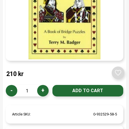
210
kr
Add t
-
+
Article SKU
0-932529-58-5