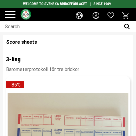
WELCOME TO SVENSKA BRIDGEFÖRLAGET | SINCE 1969
Favorites
Menu
Basket
Score sheets
3-ling
Barometerprotokoll för tre brickor
85
%