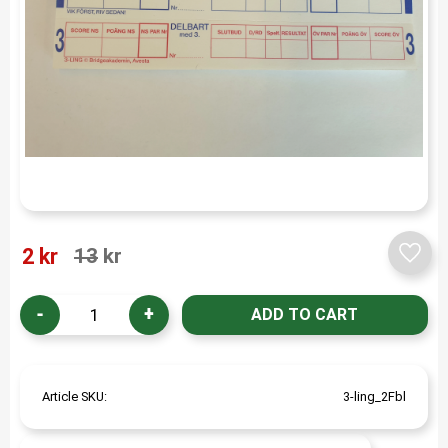
Reduced price:
Original price:
2
kr
13
kr
Add t
-
+
Article SKU
3-ling_2Fbl