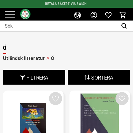
BETALA SÄKERT VIA SWISH
Favoriter
Meny
Kundv
Ö
Utländsk litteratur
Ö
FILTRERA
SORTERA
Lägg till i favoriter
Lägg t