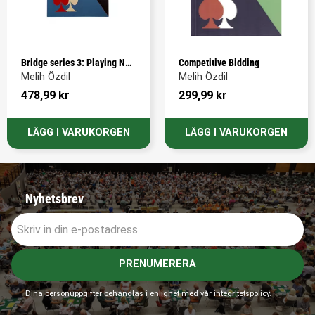
Bridge series 3: Playing No-
Competitive Bidding
Trump Contracts
Melih Özdil
Melih Özdil
478,99
kr
299,99
kr
Nyhetsbrev
PRENUMERERA
Dina personuppgifter behandlas i enlighet med vår
integritetspolicy
.