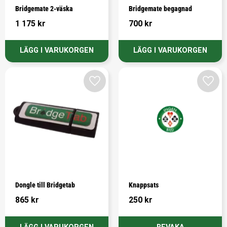
Bridgemate 2-väska
Bridgemate begagnad
1 175
kr
700
kr
Lägg till i favoriter
Lägg t
Dongle till Bridgetab
Knappsats
865
kr
250
kr