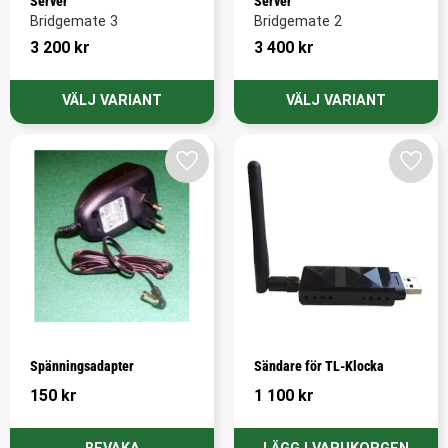
Server
Server
Bridgemate 3
Bridgemate 2
3 200
kr
3 400
kr
Lägg till i favoriter
Lägg t
Spänningsadapter
Sändare för TL-Klocka
150
kr
1 100
kr