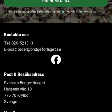
PRENUMERERA
Dina personuppgifter behandlas i enlighet med vår
integritetspolicy
.
Kontakta oss
Tel:
020-521313
E-post:
order@bridgeforlaget.se
Post & Besöksadress
Svenska Bridgeförlaget
Hansens väg 10
775 70 Krylbo
Sverige