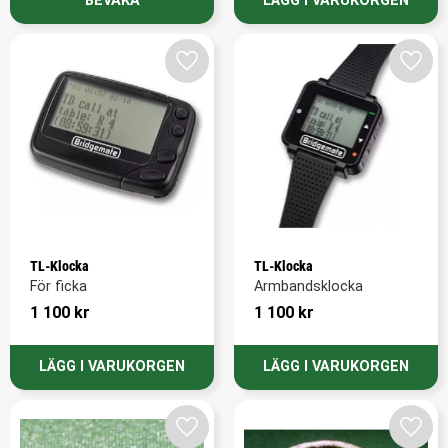
Lägg till i favoriter
Lägg t
TL-Klocka
TL-Klocka
För ficka
Armbandsklocka
1 100
kr
1 100
kr
Lägg till i favoriter
Lägg t