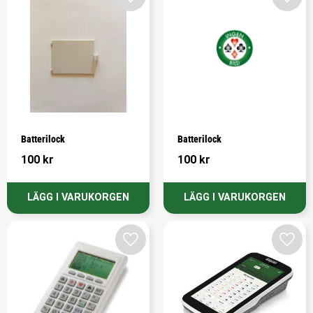
Lägg till i favoriter
Lägg t
Batterilock
Batterilock
100
kr
100
kr
Lägg till i favoriter
Lägg t