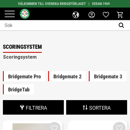
VÄLKOMMEN TILL SVENSKA BRIDGEFÖRLAGET | SEDAN 1969
BETALA SÄKERT VIA SWISH
Favoriter
Meny
Kundv
SCORINGSYSTEM
Scoringsystem
Bridgemate Pro
Bridgemate 2
Bridgemate 3
BridgeTab
FILTRERA
SORTERA