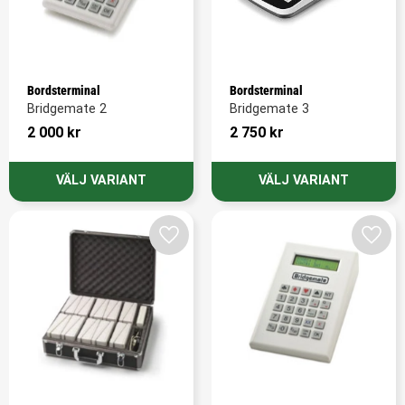
Bordsterminal
Bordsterminal
Bridgemate 2
Bridgemate 3
2 000
kr
2 750
kr
Lägg till i favoriter
Lägg t