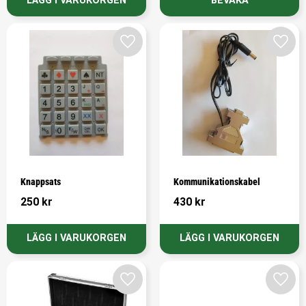
Lägg till i favoriter
Lägg t
Knappsats
Kommunikationskabel
250
kr
430
kr
Lägg till i favoriter
Lägg t