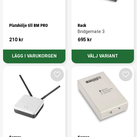
Platshölje till BM PRO
Rack
Bridgemate 3
210
kr
695
kr
Lägg till i favoriter
Lägg t