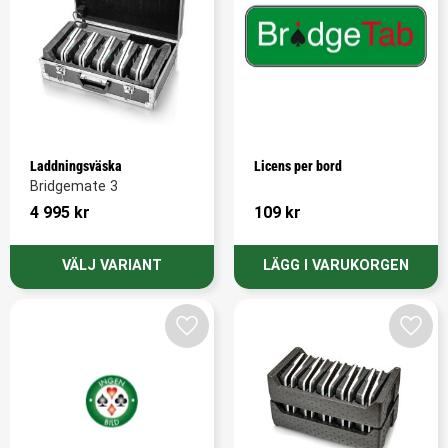
Laddningsväska
Licens per bord
Bridgemate 3
4 995
kr
109
kr
Lägg till i favoriter
Lägg t