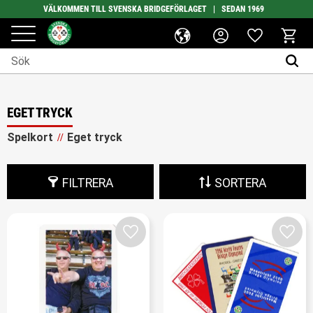
VÄLKOMMEN TILL SVENSKA BRIDGEFÖRLAGET | SEDAN 1969
Favoriter
Meny
Kundv
EGET TRYCK
Spelkort
Eget tryck
FILTRERA
SORTERA
Lägg till i favoriter
Lägg t