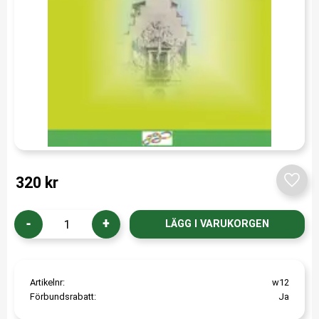
320
kr
Lägg t
-
+
Artikelnr
w12
Förbundsrabatt
Ja