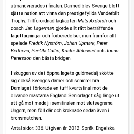
utmanövrerades i finalen. Därmed blev Sverige blott
sjätte nation att vinna den prestigefyllda Vanderbilt
Trophy. Tillförordnad lagkapten
Mats Axdorph
och
coach
Jan Lagerman
gjorde allt rätt beträffande
laguttagningar och förberedelser, men framför allt
spelade
Fredrik Nyström
,
Johan Upmark
,
Peter
Bertheau
,
Per-Ola Cullin
,
Krister Ahlesved
och
Jonas
Petersson
den bästa bridgen.
I skuggan av det öppna lagets guldmedalj skötte
sig också Sveriges damer och seniorer bra.
Damlaget förlorade en tuff kvartsfinal mot de
blivande mästarna England. Seniorlaget såg länge ut
att gå mot medalj i semifinalen mot slutsegrarna
Ungern, men föll där och kroknade sedan även i
bronsmatchen.
Antal sidor: 336. Utgiven år: 2012. Språk: Engelska.