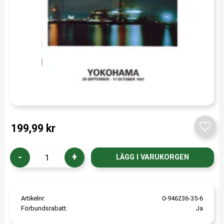
199,99
kr
Lägg t
-
+
Artikelnr
0-946236-35-6
Förbundsrabatt
Ja