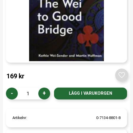
169
kr
Lägg t
-
+
Artikelnr
0-7134-8801-8