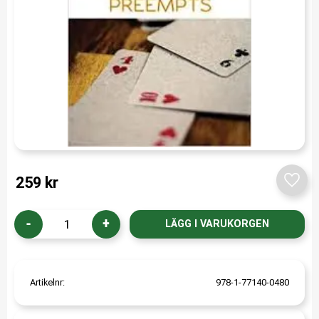
259
kr
Lägg t
-
+
Artikelnr
978-1-77140-0480