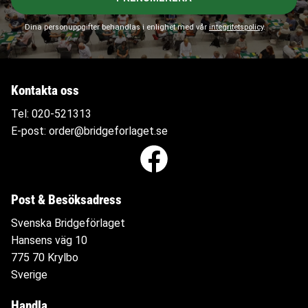
Dina personuppgifter behandlas i enlighet med vår
integritetspolicy
.
Kontakta oss
Tel:
020-521313
E-post:
order@bridgeforlaget.se
Post & Besöksadress
Svenska Bridgeförlaget
Hansens väg 10
775 70 Krylbo
Sverige
Handla