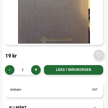
19
kr
Lägg t
-
+
Artikelnr
VST
ALLMÄNT