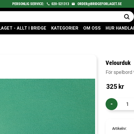
PERSONLIG SERVICE:
020-521313
ORDER@BRIDGEFORLAGET.SE
GET - ALLT I BRIDGE
KATEGORIER
OM OSS
HUR HANDLA
Velourduk
För spelbord
325
kr
-
Artikelnr