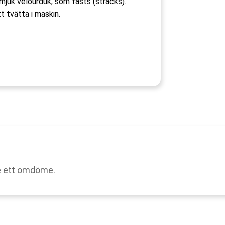
 mjuk velourduk, som fästs (sträcks).
 tvätta i maskin.