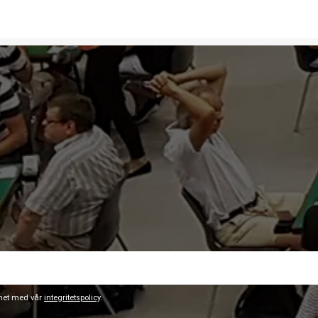
ghet med vår
integritetspolicy
.