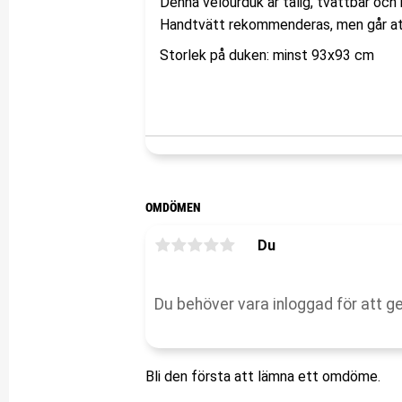
Denna velourduk är tålig, tvättbar och
Handtvätt rekommenderas, men går att
Storlek på duken: minst 93x93 cm
OMDÖMEN
Du
Bli den första att lämna ett omdöme.