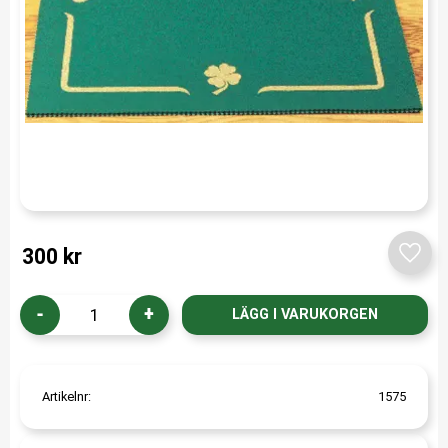
300
kr
Lägg t
-
+
Artikelnr
1575