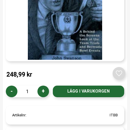
248,99
kr
Lägg t
-
+
Artikelnr
ITBB