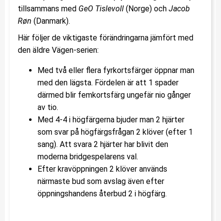
tillsammans med
GeO Tislevoll
(Norge) och
Jacob
Røn
(Danmark).
Här följer de viktigaste förändringarna jämfört med
den äldre Vägen-serien:
Med två eller flera fyrkortsfärger öppnar man
med den lägsta. Fördelen är att 1 spader
därmed blir femkortsfärg ungefär nio gånger
av tio.
Med 4-4 i högfärgerna bjuder man 2 hjärter
som svar på högfärgsfrågan 2 klöver (efter 1
sang). Att svara 2 hjärter har blivit den
moderna bridgespelarens val.
Efter kravöppningen 2 klöver används
närmaste bud som avslag även efter
öppningshandens återbud 2 i högfärg.