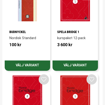
BUDNYCKEL
SPELA BRIDGE 1
Nordisk Standard
kurspaket 12-pack
100
kr
3 600
kr
Lägg till i favoriter
Lägg till