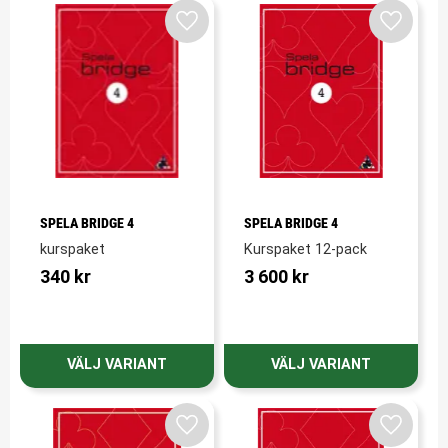
Lägg till i favoriter
Lägg till
SPELA BRIDGE 4
SPELA BRIDGE 4
kurspaket
Kurspaket 12-pack
340
kr
3 600
kr
Lägg till i favoriter
Lägg till