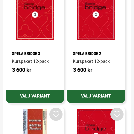
SPELA BRIDGE 3
SPELA BRIDGE 2
Kurspaket 12-pack
Kurspaket 12-pack
3 600
kr
3 600
kr
Lägg till i favoriter
Lägg till