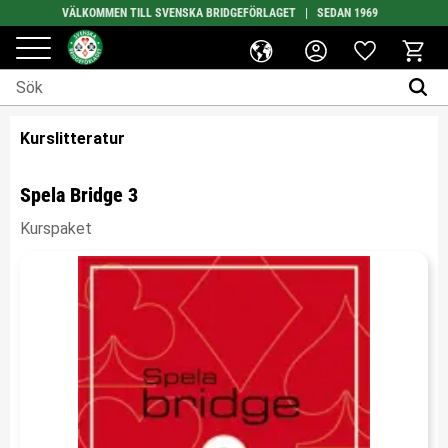
VÄLKOMMEN TILL SVENSKA BRIDGEFÖRLAGET | SEDAN 1969
BETALA SÄKERT VIA SWISH
Favoriter
Meny
Kundv
Kurslitteratur
Spela Bridge 3
Kurspaket