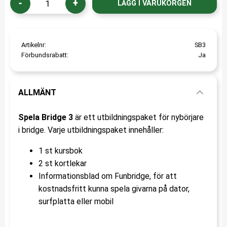
-
+
Artikelnr
SB3
Förbundsrabatt
Ja
ALLMÄNT
Spela Bridge 3
är ett utbildningspaket för nybörjare
i bridge. Varje utbildningspaket innehåller:
1 st kursbok
2 st kortlekar
Informationsblad om Funbridge, för att
kostnadsfritt kunna spela givarna på dator,
surfplatta eller mobil