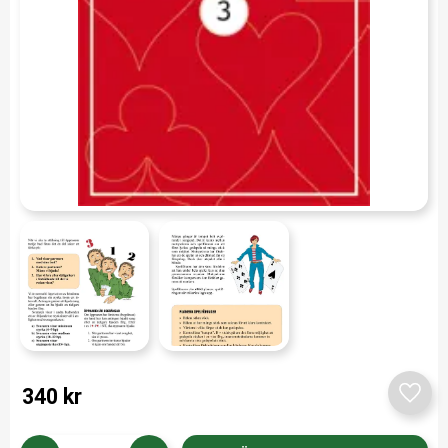
340
kr
Lägg t