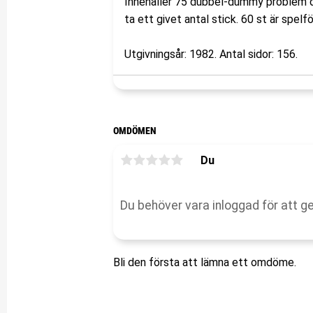
Innehåller 75 dubbel-dummy problem dä
ta ett givet antal stick. 60 st är spelf
Utgivningsår: 1982. Antal sidor: 156.
OMDÖMEN
Du
Bli den första att lämna ett omdöme.