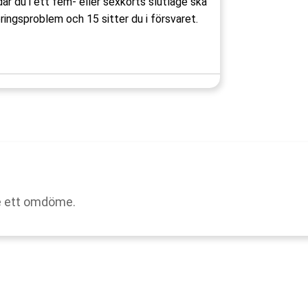
r du i ett fem- eller sexkorts slutläge ska
öringsproblem och 15 sitter du i försvaret.