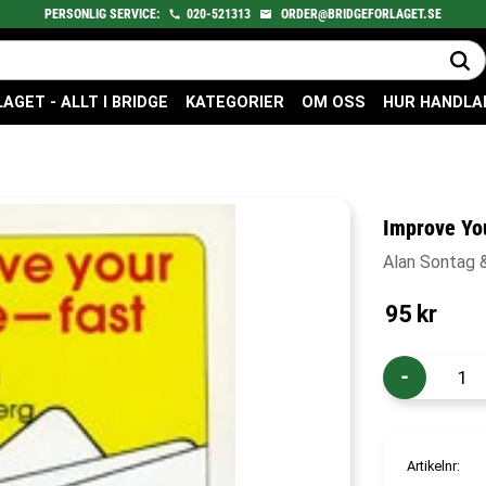
PERSONLIG SERVICE:
020-521313
ORDER@BRIDGEFORLAGET.SE
GET - ALLT I BRIDGE
KATEGORIER
OM OSS
HUR HANDLA
Improve You
Alan Sontag 
95
kr
-
Artikelnr