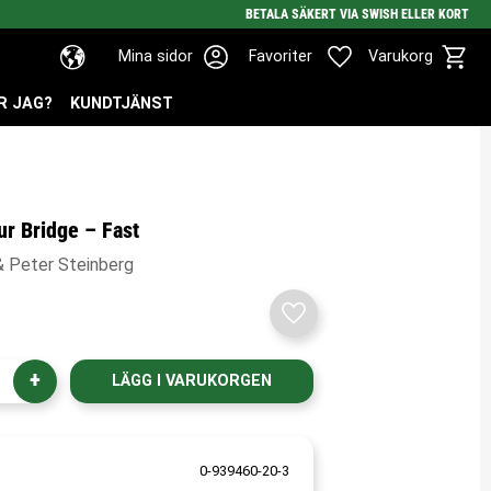
BETALA SÄKERT VIA SWISH ELLER KORT
Kundv
Favoriter
Mina sidor
Favoriter
Varukorg
R JAG?
KUNDTJÄNST
r Bridge – Fast
& Peter Steinberg
Lägg till i favoriter
+
0-939460-20-3