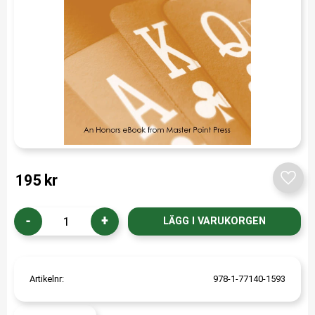
195
kr
Lägg t
-
+
Artikelnr
978-1-77140-1593