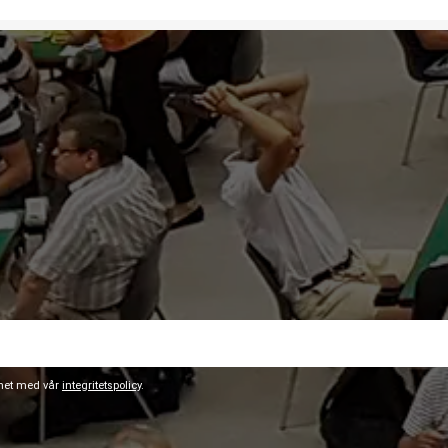
ghet med vår
integritetspolicy
.