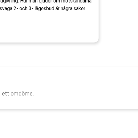
udgivning. Hur man bjuder om motståndarna
t svaga 2- och 3- lägesbud är några saker