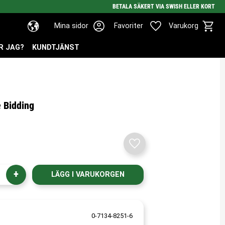
BETALA SÄKERT VIA SWISH ELLER KORT
Kundv
Favoriter
Mina sidor
Favoriter
Varukorg
R JAG?
KUNDTJÄNST
 Bidding
Lägg till i favoriter
+
0-7134-8251-6