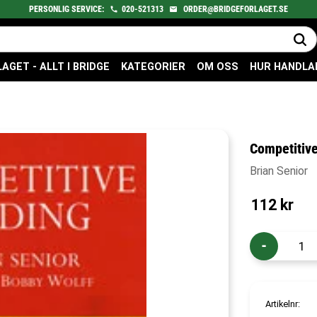
PERSONLIG SERVICE:
020-521313
ORDER@BRIDGEFORLAGET.SE
GET - ALLT I BRIDGE
KATEGORIER
OM OSS
HUR HANDLA
Competitive
Brian Senior
112
kr
-
Artikelnr